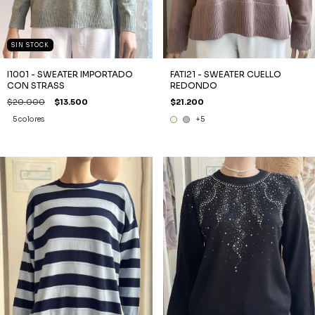
SIN STOCK
I1001 - SWEATER IMPORTADO
FATI21 - SWEATER CUELLO
CON STRASS
REDONDO
$20.000
$13.500
$21.200
5 colores
+5