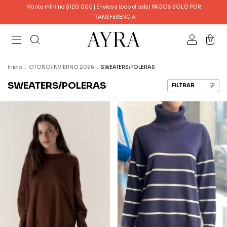
Monto mínimo $120.000 | Envios a todo el país | PAGOS SOLO POR
TRANSFERENCIA
0
Inicio
.
OTOÑO/INVIERNO 2026
.
SWEATERS/POLERAS
SWEATERS/POLERAS
FILTRAR