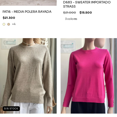
D683 - SWEATER IMPORTADO
STRASS
FATI6 - MEDIA POLERA RAYADA
$21.000
$15.500
$21.300
3 colores
+4
SIN STOCK