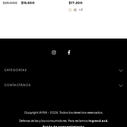
$25.000
$15.500
$17.200
+2
CATEGORÍAS
CONTACTÁNOS
Copyright AYRA - 2026. Todos los derechos reservados.
Defensa de las y los consumidores. Para reclamos
ingresá acá.
Botón de arrepentimiento