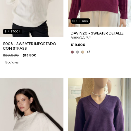
SIN STOCK
SIN STOCK
DAVIN20 - SWEATER DETALLE
MANGA "V"
I1003 - SWEATER IMPORTADO
$19.600
CON STRASS
+3
$20.000
$13.500
5 colores