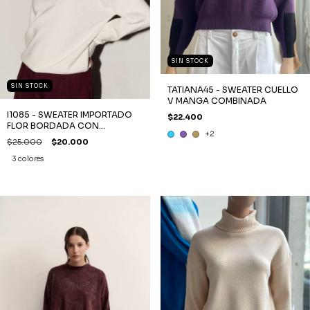
SIN STOCK
SIN STOCK
TATIANA45 - SWEATER CUELLO
V MANGA COMBINADA
I1085 - SWEATER IMPORTADO
$22.400
FLOR BORDADA CON
+2
MOSTACILLAS
$25.000
$20.000
3 colores