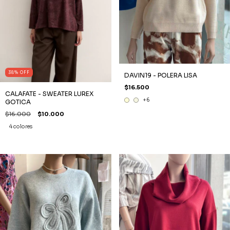
38
%
OFF
DAVIN19 - POLERA LISA
$16.500
CALAFATE - SWEATER LUREX
+6
GOTICA
$16.000
$10.000
4 colores