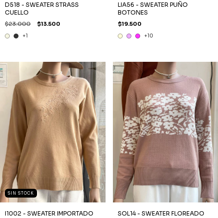
D518 - SWEATER STRASS
LIA56 - SWEATER PUÑO
CUELLO
BOTONES
$23.000
$13.500
$19.500
+1
+10
SIN STOCK
I1002 - SWEATER IMPORTADO
SOL14 - SWEATER FLOREADO