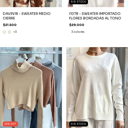
SIN STOCK
DAVIN18 - SWEATER MEDIO
I1078 - SWEATER IMPORTADO
CIERRE
FLORES BORDADAS AL TONO
$21.500
$29.000
+3
3 colores
25
%
OFF
SIN STOCK