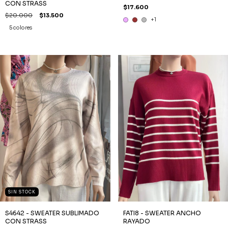
CON STRASS
$17.600
$20.000
$13.500
+1
5 colores
SIN STOCK
S4642 - SWEATER SUBLIMADO
FATI8 - SWEATER ANCHO
CON STRASS
RAYADO