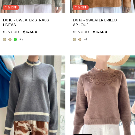
41
%
OFF
41
%
OFF
D510 - SWEATER STRASS
D513 - SWEATER BRILLO
LINEAS
APLIQUE
$23.000
$13.500
$23.000
$13.500
+2
+1