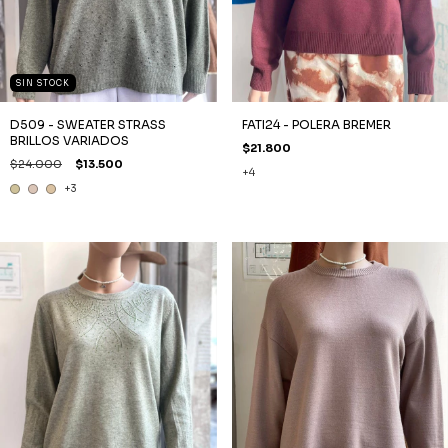
SIN STOCK
D509 - SWEATER STRASS
FATI24 - POLERA BREMER
BRILLOS VARIADOS
$21.800
$24.000
$13.500
+4
+3