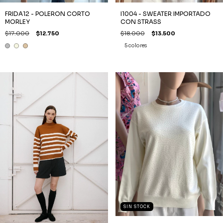
FRIDA12 - POLERON CORTO
I1004 - SWEATER IMPORTADO
MORLEY
CON STRASS
$17.000
$12.750
$18.000
$13.500
5 colores
SIN STOCK