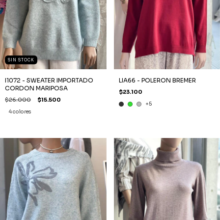
SIN STOCK
I1072 - SWEATER IMPORTADO
LIA66 - POLERON BREMER
CORDON MARIPOSA
$23.100
$26.000
$15.500
+5
4 colores