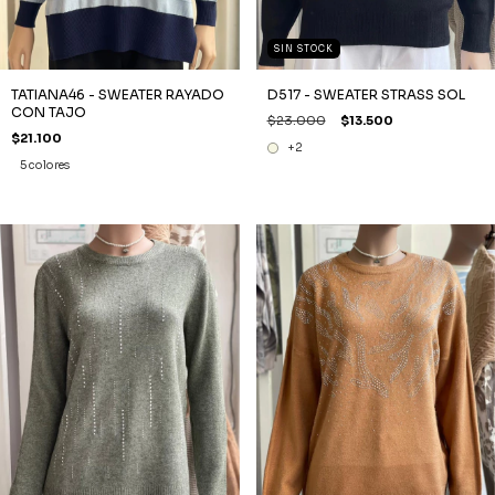
SIN STOCK
TATIANA46 - SWEATER RAYADO
D517 - SWEATER STRASS SOL
CON TAJO
$23.000
$13.500
$21.100
+2
5 colores