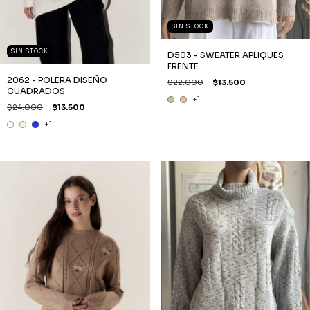
SIN STOCK
SIN STOCK
D503 - SWEATER APLIQUES
FRENTE
2062 - POLERA DISEÑO
$22.000
$13.500
CUADRADOS
+1
$24.000
$13.500
+1