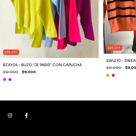
25
%
OFF
25
%
OFF
SWLE10 - SWEA
BZAY04 - BUZO "JE PARIS" CON CAPUCHA
$12.000
$9.0
$12.000
$9.000