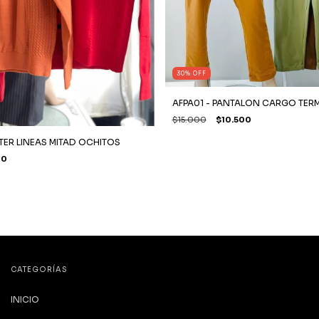
30
%
OFF
AFPA01 - PANTALON CARGO TE
$15.000
$10.500
TER LINEAS MITAD OCHITOS
00
CATEGORÍAS
INICIO