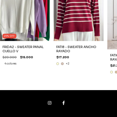
25
%
OFF
FRIDA2 - SWEATER PANAL
FATI8 - SWEATER ANCHO
CUELLO V
RAYADO
FAT
$20.000
$15.000
$17.200
RAY
4 colores
+2
$21