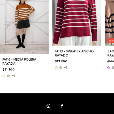
25
FATI8 - SWEATER ANCHO
SAM
RAYADO
RAY
FATI6 - MEDIA POLERA
$17.200
$18
RAYADA
+2
$21.300
+4