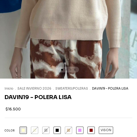
Inicio
.
SALE INVIERNO 2026
.
SWEATERS/POLERAS
.
DAVIN19 - POLERA LISA
DAVIN19 - POLERA LISA
$16.500
VISON
COLOR