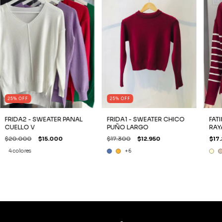
25
%
OFF
25
%
OFF
FRIDA2 - SWEATER PANAL
FRIDA1 - SWEATER CHICO
FAT
CUELLO V
PUÑO LARGO
RAY
$20.000
$15.000
$17.300
$12.950
$17
4 colores
+6